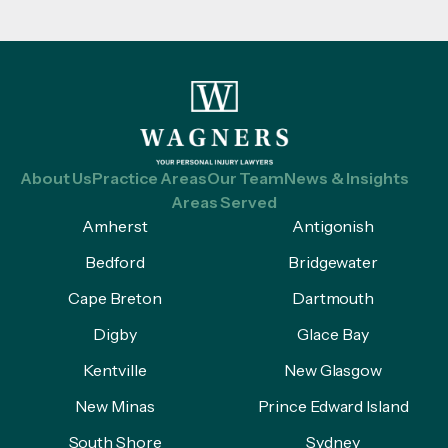
About Us
Practice Areas
Our Team
News & Insights
Areas Served
Amherst
Antigonish
Bedford
Bridgewater
Cape Breton
Dartmouth
Digby
Glace Bay
Kentville
New Glasgow
New Minas
Prince Edward Island
South Shore
Sydney