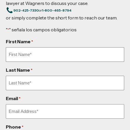
lawyer at Wagners to discuss your case.
902-425-7330
or
1-800-465-8794
or simply complete the short form to reach our team.
"
" señala los campos obligatorios
*
First Name
*
Last Name
*
Email
*
Phone
*