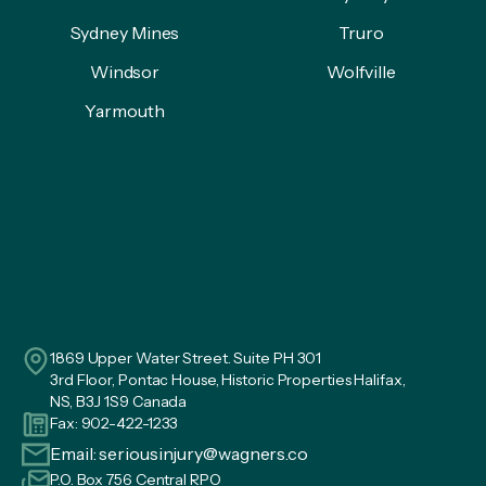
Sydney Mines
Truro
Windsor
Wolfville
Yarmouth
1869 Upper Water Street. Suite PH 301
3rd Floor, Pontac House, Historic Properties Halifax,
NS, B3J 1S9 Canada
Fax: 902-422-1233
Email:
seriousinjury@wagners.co
P.O. Box 756 Central RPO