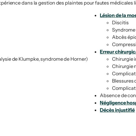
'expérience dans la gestion des plaintes pour fautes médicale
Lésion de la moe
Discitis
Syndrome 
Abcès épid
Compressio
Erreur chirurgic
ralysie de Klumpke, syndrome de Horner)
Chirurgie 
Chirurgie
Complicati
Blessures 
Complicati
Absence de con
Négligence hosp
Décès injustifié