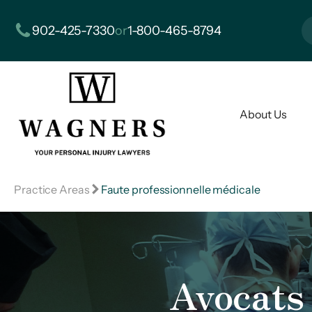
902-425-7330
or
1-800-465-8794
About Us
Practice Areas
Faute professionnelle médicale
Avocats 