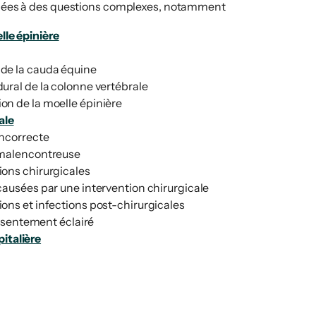
s liées à des questions complexes, notamment
lle épinière
de la cauda équine
ural de la colonne vertébrale
n de la moelle épinière
ale
incorrecte
 malencontreuse
ons chirurgicales
causées par une intervention chirurgicale
ons et infections post-chirurgicales
sentement éclairé
italière