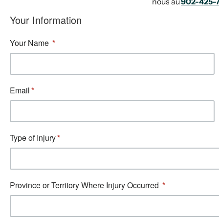
nous au
902-425-