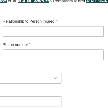
7330
ou au
1-800-465-8794
ou remplissez le bref
formulaire d