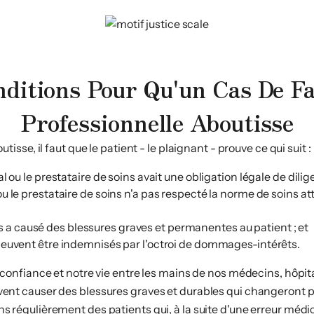
ditions Pour Qu'un Cas De F
Professionnelle Aboutisse
utisse, il faut que le patient - le plaignant - prouve ce qui suit :
al ou le prestataire de soins avait une obligation légale de dilig
 ou le prestataire de soins n'a pas respecté la norme de soins 
a causé des blessures graves et permanentes au patient ; et
 peuvent être indemnisés par l'octroi de dommages-intérêts.
confiance et notre vie entre les mains de nos médecins, hôpita
ent causer des blessures graves et durables qui changeront pr
s régulièrement des patients qui, à la suite d'une erreur médica