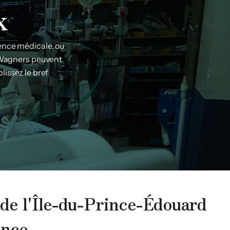
x
gence médicale, ou
e Wagners peuvent
lissez le bref
de l'Île-du-Prince-Édouard
ence.