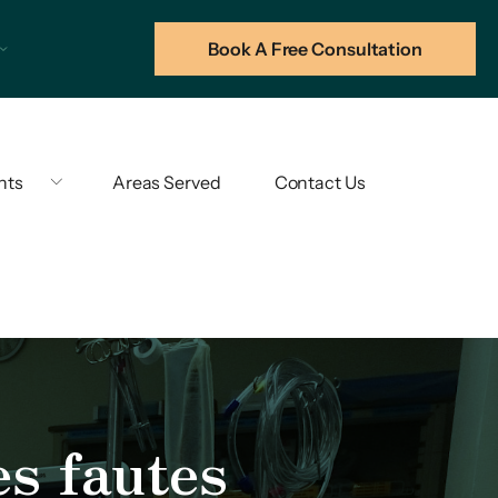
Book A Free Consultation
hts
Areas Served
Contact Us
es fautes