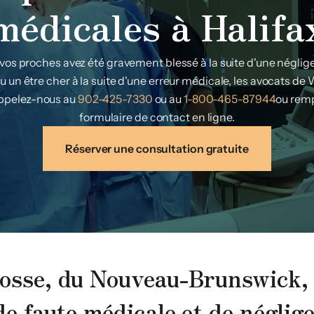
médicales à Halifa
e vos proches avez été gravement blessé à la suite d'une négli
du un être cher à la suite d'une erreur médicale, les avocats d
Appelez-nous au
902-425-7330
ou au
1-800-465-87944
ou remp
formulaire de contact en ligne.
Réserver une consultation gratuite
cosse, du Nouveau-Brunswick, 
de faute médicale et de néglig