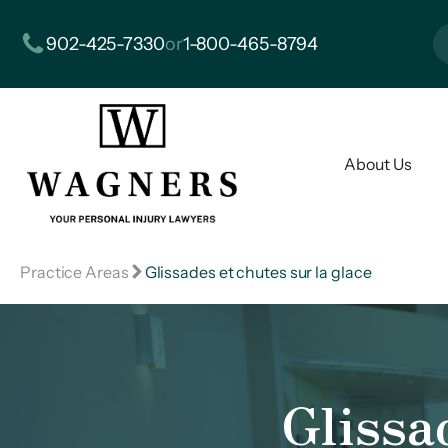
902-425-7330
or
1-800-465-8794
About Us
Practice Areas
Glissades et chutes sur la glace
Glissa