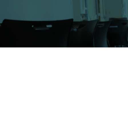
What Are Your Rights After A Slip And Fall Injury In Nov