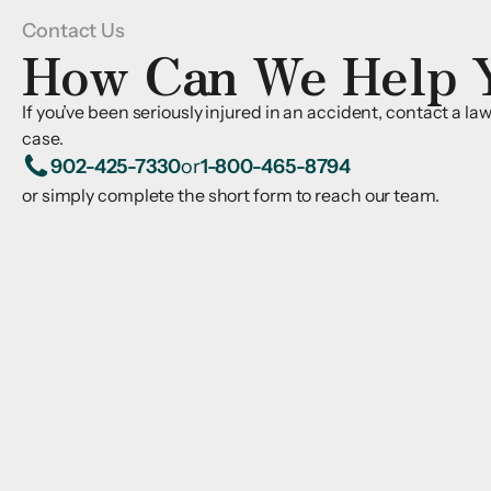
Contact Us
How Can We Help 
If you’ve been seriously injured in an accident, contact a l
case.
902-425-7330
or
1-800-465-8794
or simply complete the short form to reach our team.