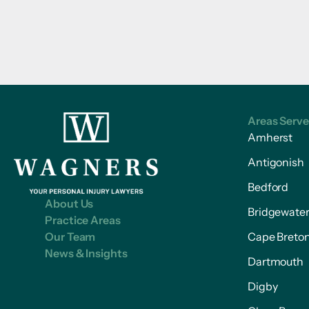
Areas Serv
Amherst
Antigonish
Bedford
About Us
Bridgewate
Practice Areas
Our Team
Cape Breto
News & Insights
Dartmouth
Digby