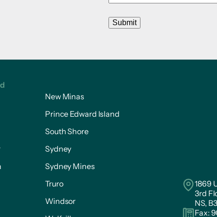
Submit
ed
New Minas
Prince Edward Island
South Shore
r
Sydney
n
Sydney Mines
Truro
1869 U
3rd Fl
Windsor
NS, B
Fax: 