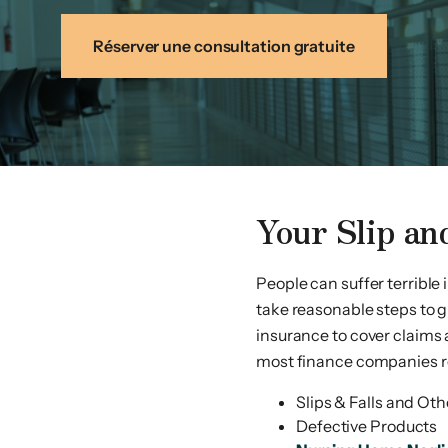
Réserver une consultation gratuite
Your Slip an
People can suffer terrible
take reasonable steps to 
insurance to cover claims a
most finance companies re
a Scotia?
Slips & Falls and Ot
Defective Products