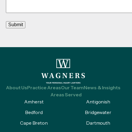
Submit
About Us
Practice Areas
Our Team
News & Insights
Areas Served
Amherst
Antigonish
Bedford
Bridgewater
Cape Breton
Dartmouth