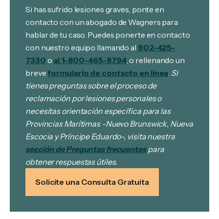
Si has sufrido lesiones graves, ponte en
contacto con un abogado de Wagners para
hablar de tu caso. Puedes ponerte en contacto
con nuestro equipo llamando al
902-425-
7330
o
al 1-800-465-8794
, o rellenando un
breve
formulario de contacto en línea
.
Si
tienes preguntas sobre el proceso de
reclamación por lesiones personales o
necesitas orientación específica para las
Provincias Marítimas -Nuevo Brunswick, Nueva
Escocia y Príncipe Eduardo-, visita nuestra
sección de Preguntas frecuentes
para
obtener respuestas útiles.
Solicite una Consulta Gratuita