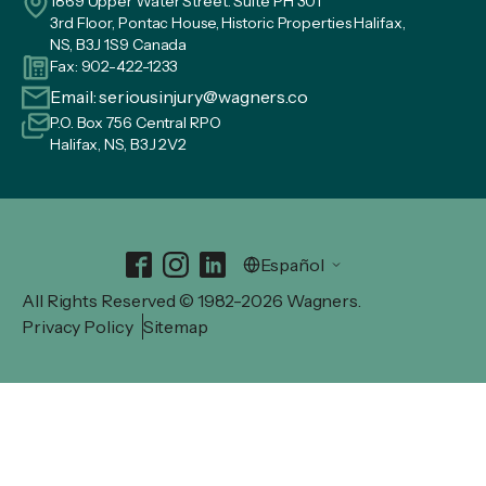
1869 Upper Water Street. Suite PH 301
3rd Floor, Pontac House, Historic Properties Halifax,
NS, B3J 1S9 Canada
Fax: 902-422-1233
Email:
seriousinjury@wagners.co
P.O. Box 756 Central RPO
Halifax, NS, B3J 2V2
All Rights Reserved © 1982-2026 Wagners.
Privacy Policy
Sitemap