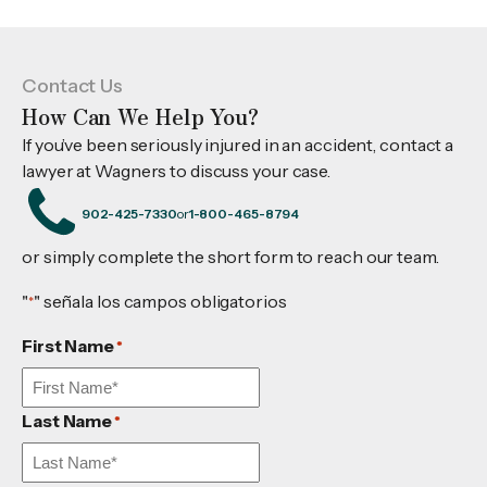
Contact Us
How Can We Help You?
If you’ve been seriously injured in an accident, contact a
lawyer at Wagners to discuss your case.
902-425-7330
or
1-800-465-8794
or simply complete the short form to reach our team.
"
" señala los campos obligatorios
*
First Name
*
Last Name
*