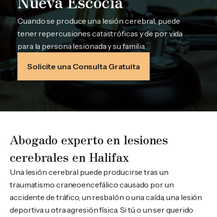
Nueva Escocia
Cuando se produce una lesión cerebral, puede
tener repercusiones catastróficas y de por vida
para la persona lesionada y su familia.
Solicite una Consulta Gratuita
Abogado experto en lesiones
cerebrales en Halifax
Una lesión cerebral puede producirse tras un
traumatismo craneoencefálico causado por un
accidente de tráfico, un resbalón o una caída, una lesión
deportiva u otra agresión física. Si tú o un ser querido